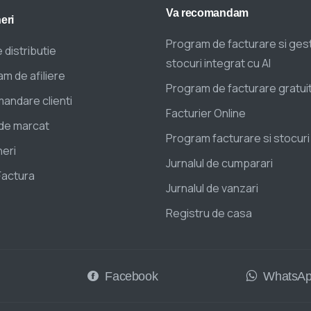
Va
recomandam
eri
Program de facturare si ges
 distributie
stocuri integrat cu AI
m de afiliere
Program de facturare gratui
andare clienti
Facturier Online
de marcat
Program facturare si stocuri
eri
Jurnalul de cumparari
Factura
Jurnalul de vanzari
Registru de casa
Facebook
WhatsA