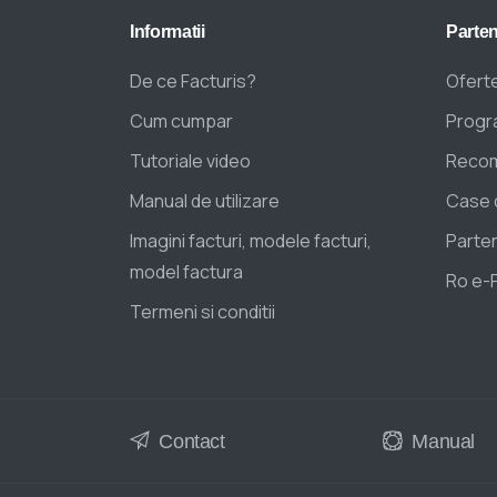
Informatii
Parten
De ce Facturis?
Oferte
Cum cumpar
Progra
Tutoriale video
Recom
Manual de utilizare
Case 
Imagini facturi, modele facturi,
Parten
model factura
Ro e-
Termeni si conditii
Contact
Manual