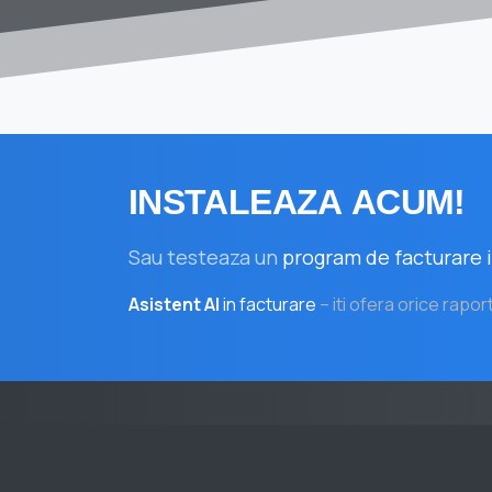
INSTALEAZA
ACUM!
Sau testeaza un
program de facturare i
Asistent AI
in facturare
– iti ofera orice rapor