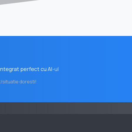
ntegrat perfect cu AI
-ul
t/situatie doresti!