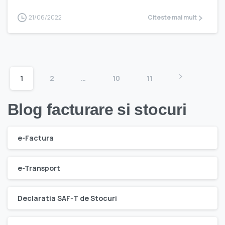
21/06/2022
Citeste mai mult
1
2
…
10
11
Blog facturare si stocuri
e-Factura
e-Transport
Declaratia SAF-T de Stocuri