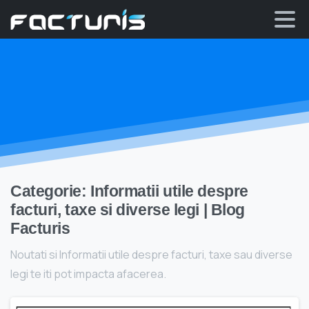
Skip
to
content
Categorie:
Informatii utile despre
facturi, taxe si diverse legi | Blog
Facturis
Noutati si Informatii utile despre facturi, taxe sau diverse
legi te iti pot impacta afacerea.