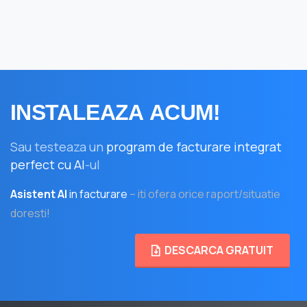
INSTALEAZA
ACUM!
Sau testeaza un
program de facturare integrat
perfect cu AI
-ul
Asistent AI
in facturare
– iti ofera orice raport/situatie
doresti!
DESCARCA GRATUIT