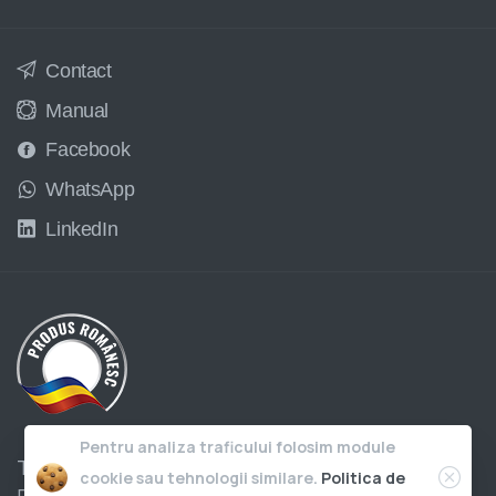
Contact
Manual
Facebook
WhatsApp
LinkedIn
Pentru analiza traficului folosim module
Toate drepturile rezervate © 2006-
2026
cookie sau tehnologii similare.
Politica de
Facturis.ro