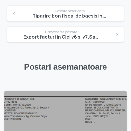
Navigare
Postare anterioara
Tiparire bon fiscal de bacsis in v1.54
în
articole
Urmatoarea postare
Export facturi in Ciel v6 si v7,Saga si DocProcess
Postari asemanatoare