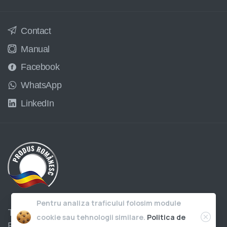
Contact
Manual
Facebook
WhatsApp
LinkedIn
Pentru analiza traficului folosim module
Toate drepturile rezervate © 2006-
2026
cookie sau tehnologii similare.
Politica de
Facturis.ro