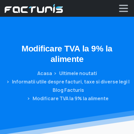
Skip
to
content
Modificare
TVA
la
9%
la
alimente
Acasa
Ultimele noutati
Informatii utile despre facturi, taxe si diverse legi |
Blog Facturis
Modificare TVA la 9% la alimente