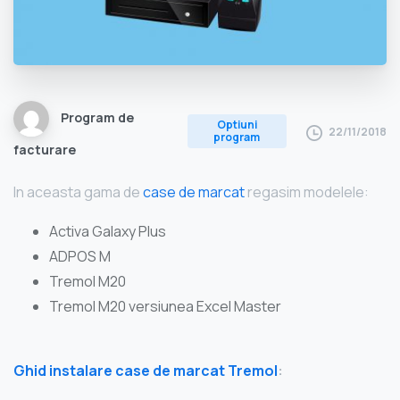
Program de
Optiuni
22/11/2018
program
facturare
In aceasta gama de
case de marcat
regasim modelele:
Activa Galaxy Plus
ADPOS M
Tremol M20
Tremol M20 versiunea Excel Master
Ghid instalare case de marcat Tremol
: