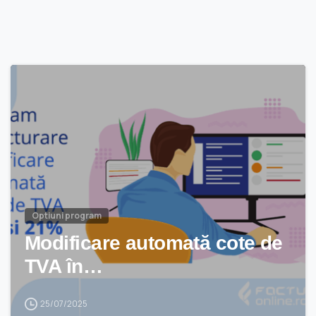
Optiuni program
Modificare automată cote de
TVA în…
25/07/2025