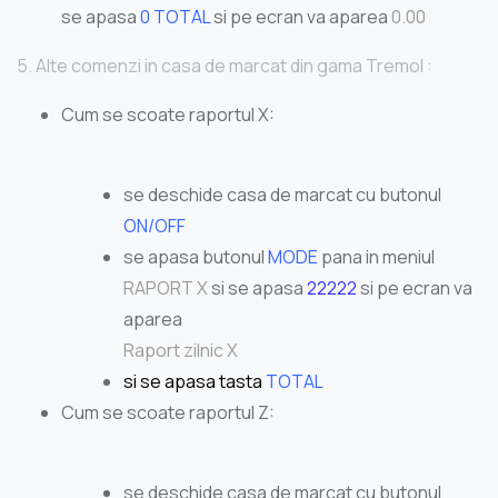
se apasa
0 TOTAL
si pe ecran va aparea
0.00
5. Alte comenzi in casa de marcat din gama Tremol :
Cum se scoate raportul X:
se deschide casa de marcat cu butonul
ON/OFF
se apasa butonul
MODE
pana in meniul
RAPORT X
si se apasa
22222
si pe ecran va
aparea
Raport zilnic X
si se apasa tasta
TOTAL
Cum se scoate raportul Z:
se deschide casa de marcat cu butonul