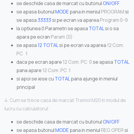
se deschide casa de marcat cu butonul
ON/OFF
se apasa butonul
MODE
pana in meniul
PROGRAM
si
se apasa
33333
si pe ecran va aparea
Program 0-9
la optiunea 0 Parametri se apasa
TOTAL
si o sa
apara pe ecran
Param (0)
se apasa
12 TOTAL
si pe ecran va aparea
12 Com.
PC 1
daca pe ecran apare
12 Com. PC 0
se apasa
TOTAL
pana apare
12 Com. PC 1
si apoi se iese cu
TOTAL
pana ajunge in meniul
principal
4. Cum se trece casa de marcat Tremol M20 in modul de
lucru cu calculatorul:
se deschide casa de marcat cu butonul
ON/OFF
se apasa butonul
MODE
pana in meniul
REG OPER
si