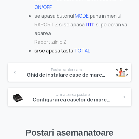
ON/OFF
se apasa butonul
MODE
pana in meniul
RAPORT Z
si se apasa
11111
si pe ecran va
aparea
Raport zilnic Z
si se apasa tasta
TOTAL
Navigare
Postare anterioara
Ghid de instalare case de marcat Daisy cu programul de gestiune stocuri Facturis
în
articole
Urmatoarea postare
Configurarea caselor de marcat ATHLOS cu programul de gestiune stocuri Facturis
Postari asemanatoare