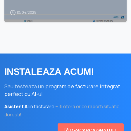
10/04/2025
INSTALEAZA
ACUM!
Sau testeaza un
program de facturare integrat
perfect cu AI
-ul
Asistent AI
in facturare
– iti ofera orice raport/situatie
doresti!
DESCARCA GRATUIT