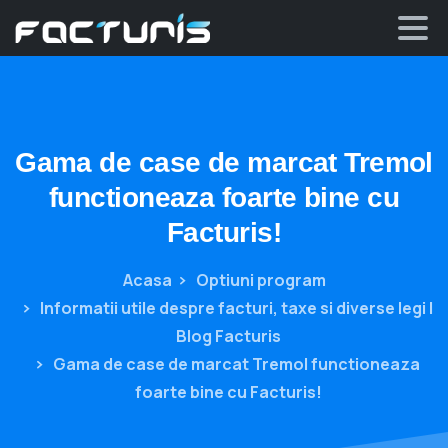
Skip
to
content
Gama
de
case
de
marcat
Tremol
functioneaza
foarte
bine
cu
Facturis!
Acasa
Optiuni program
Informatii utile despre facturi, taxe si diverse legi |
Blog Facturis
Gama de case de marcat Tremol functioneaza
foarte bine cu Facturis!