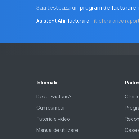
Sau testeaza un
program de facturare i
Asistent AI
in facturare
– iti ofera orice rapor
Informatii
Parten
De ce Facturis?
Oferte
Cum cumpar
Progra
Tutoriale video
Recom
Manual de utilizare
Case 