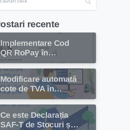
ostari recente
Implementare Cod
QR RoPay în
programul de
facturare Facturis
Modificare automată
cote de TVA în
programul de
facturare Facturis
Ce este Declarația
SAF-T de Stocuri și