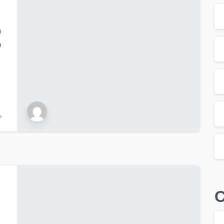
a
e
C