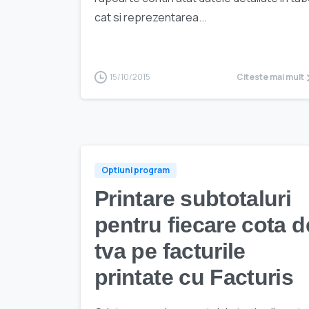
cat si reprezentarea...
15/10/2015
Citeste mai mult
Optiuni program
Printare subtotaluri
pentru fiecare cota d
tva pe facturile
printate cu Facturis