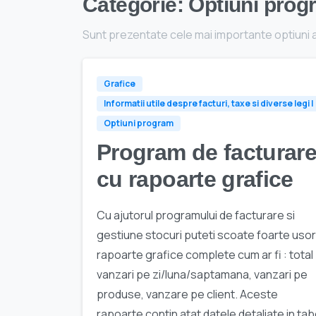
Categorie:
Optiuni prog
Sunt prezentate cele mai importante optiuni 
Grafice
Informatii utile despre facturi, taxe si diverse legi 
Optiuni program
Program de facturar
cu rapoarte grafice
Cu ajutorul programului de facturare si
gestiune stocuri puteti scoate foarte usor
rapoarte grafice complete cum ar fi : total
vanzari pe zi/luna/saptamana, vanzari pe
produse, vanzare pe client. Aceste
rapoarte contin atat datele detaliate in tab