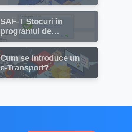
cine trebuie să
depună această
SAF-T Stocuri în
declarație?
programul de
facturare și gestiune
stocuri Facturis
Cum se introduce un
e-Transport?