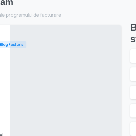
ram
ale programului de facturare
B
s
| Blog Facturis
e
el