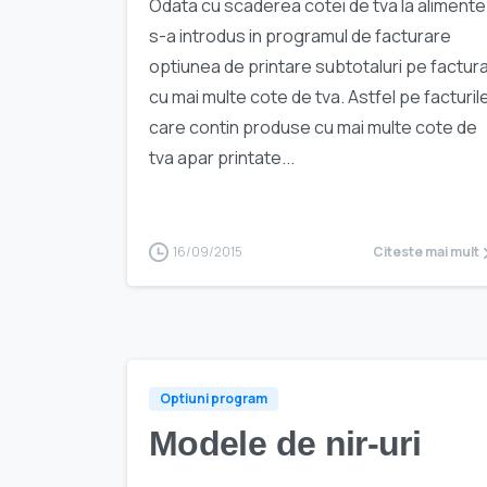
Odata cu scaderea cotei de tva la alimente
s-a introdus in programul de facturare
optiunea de printare subtotaluri pe factur
cu mai multe cote de tva. Astfel pe facturil
care contin produse cu mai multe cote de
tva apar printate...
16/09/2015
Citeste mai mult
Optiuni program
Modele de nir-uri