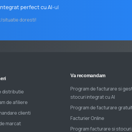
ntegrat perfect cu AI
-ul
t/situatie doresti!
Va
recomandam
eri
Program de facturare si ges
 distributie
stocuri integrat cu AI
m de afiliere
Program de facturare gratui
andare clienti
Facturier Online
de marcat
Program facturare si stocuri