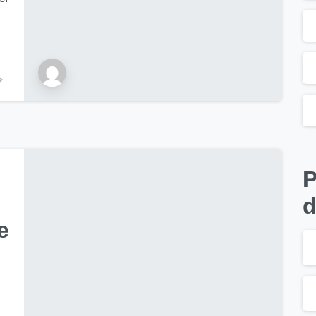
P
d
e