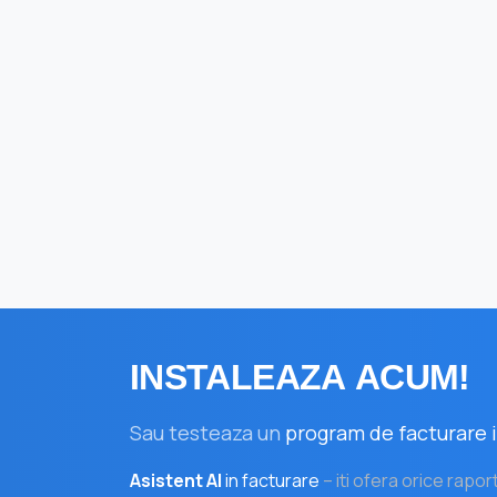
INSTALEAZA
ACUM!
Sau testeaza un
program de facturare i
Asistent AI
in facturare
– iti ofera orice rapor