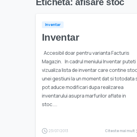
Etichetă:
afisare stoc
Inventar
Inventar
Accesibil doar pentru varianta Facturis
Magazin. In cadrul meniului Inventar puteti
vizualiza lista de inventar care contine sto
unei gestiuni la un moment dat si totodata 
pot aduce modificari dupa realizarea
inventarului asupra marfurilor aflate in
stoc....
23/07/2013
Citeste mai mult