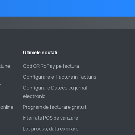
Ultimele
noutati
tiune
Cod QR RoPay pe factura
Configurare e-Factura in Facturis
t
Configurare Datecs cu jurnal
electronic
 online
Program de facturare gratuit
Interfata POS de vanzare
Lot produs, data expirare