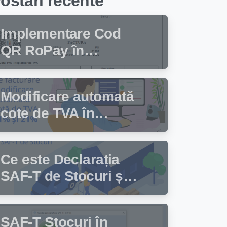
ostari recente
Implementare Cod
QR RoPay în
programul de
facturare Facturis
Modificare automată
cote de TVA în
programul de
facturare Facturis
Ce este Declarația
SAF-T de Stocuri și
cine trebuie să
depună această
SAF-T Stocuri în
declarație?