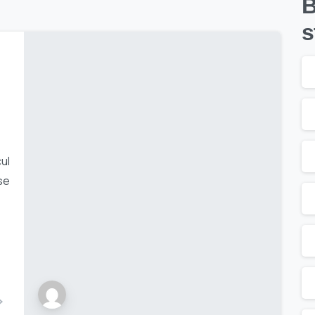
B
s
cul
se