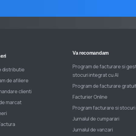
Va
recomandam
eri
Program de facturare si ges
 distributie
stocuri integrat cu AI
m de afiliere
Program de facturare gratui
andare clienti
Facturier Online
de marcat
Program facturare si stocuri
eri
Jurnalul de cumparari
Factura
Jurnalul de vanzari