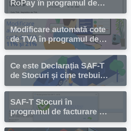
RoPay în programul de
facturare Facturis
Modificare automată cote
de TVA în programul de
facturare Facturis
Ce este Declarația SAF-T
de Stocuri și cine trebuie
să depună această
declarație?
SAF-T Stocuri în
programul de facturare și
gestiune stocuri Facturis