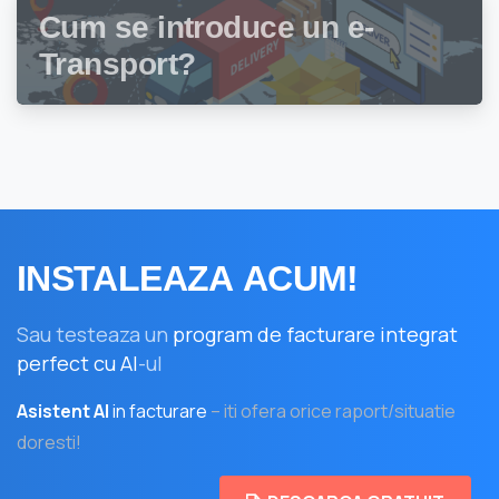
Cum se introduce un e-
Transport?
INSTALEAZA
ACUM!
Sau testeaza un
program de facturare integrat
perfect cu AI
-ul
Asistent AI
in facturare
– iti ofera orice raport/situatie
doresti!