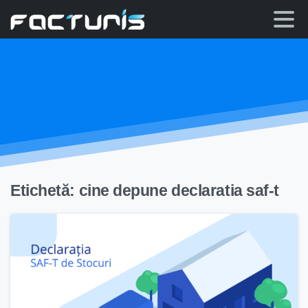
Skip
to
content
Etichetă:
cine depune declaratia saf-t