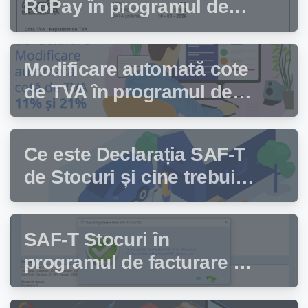
RoPay în programul de
facturare Facturis
Modificare automată cote
de TVA în programul de
facturare Facturis
Ce este Declarația SAF-T
de Stocuri și cine trebuie
să depună această
declarație?
SAF-T Stocuri în
programul de facturare și
gestiune stocuri Facturis