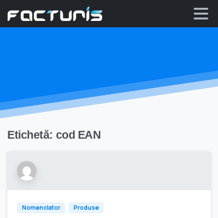
Skip
to
content
Etichetă:
cod EAN
Nomenclator
Produse