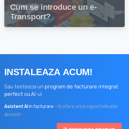
Cum se introduce un e-
Transport?
INSTALEAZA
ACUM!
Sau testeaza un
program de facturare integrat
perfect cu AI
-ul
Asistent AI
in facturare
– iti ofera orice raport/situatie
doresti!