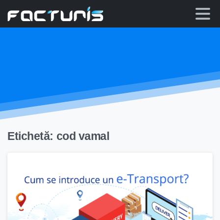
Skip
to
content
Etichetă:
cod vamal