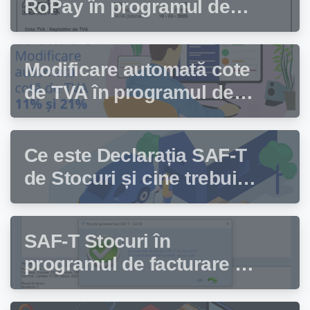
RoPay în programul de
facturare Facturis
Modificare automată cote
de TVA în programul de
facturare Facturis
Ce este Declarația SAF-T
de Stocuri și cine trebuie
să depună această
declarație?
SAF-T Stocuri în
programul de facturare și
gestiune stocuri Facturis