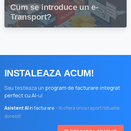
Cum se introduce un e-
Transport?
INSTALEAZA
ACUM!
Sau testeaza un
program de facturare integrat
perfect cu AI
-ul
Asistent AI
in facturare
– iti ofera orice raport/situatie
doresti!