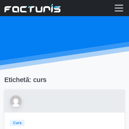
Skip
to
content
Etichetă:
curs
Curs