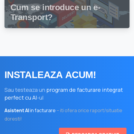
Cum se introduce un e-
Transport?
INSTALEAZA
ACUM!
Sau testeaza un
program de facturare integrat
perfect cu AI
-ul
Asistent AI
in facturare
– iti ofera orice raport/situatie
doresti!