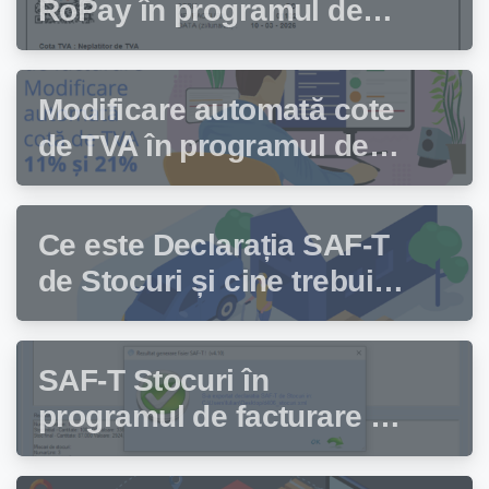
RoPay în programul de
facturare Facturis
Modificare automată cote
de TVA în programul de
facturare Facturis
Ce este Declarația SAF-T
de Stocuri și cine trebuie
să depună această
declarație?
SAF-T Stocuri în
programul de facturare și
gestiune stocuri Facturis