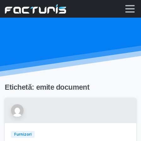
Skip
to
content
Etichetă:
emite document
Furnizori