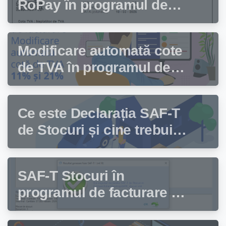
RoPay în programul de
facturare Facturis
Modificare automată cote
de TVA în programul de
facturare Facturis
Ce este Declarația SAF-T
de Stocuri și cine trebuie
să depună această
declarație?
SAF-T Stocuri în
programul de facturare și
gestiune stocuri Facturis