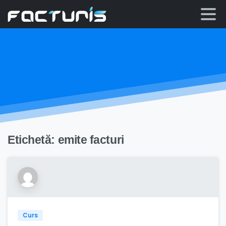
Skip
to
content
Etichetă:
emite facturi
Curs