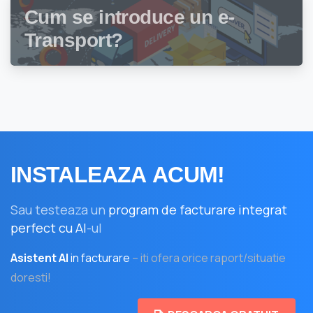
Cum se introduce un e-
Transport?
INSTALEAZA
ACUM!
Sau testeaza un
program de facturare integrat
perfect cu AI
-ul
Asistent AI
in facturare
– iti ofera orice raport/situatie
doresti!