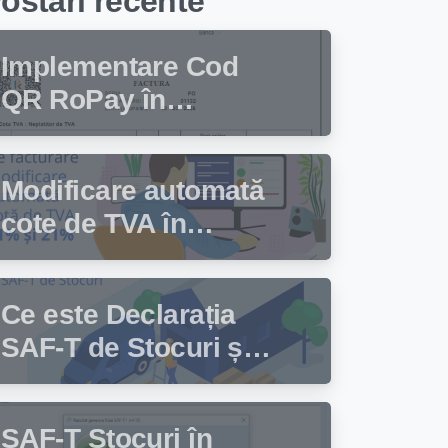
ostari recente
Implementare Cod
QR RoPay în
programul de
facturare Facturis
Modificare automată
cote de TVA în
programul de
facturare Facturis
Ce este Declarația
SAF-T de Stocuri și
cine trebuie să
depună această
SAF-T Stocuri în
declarație?