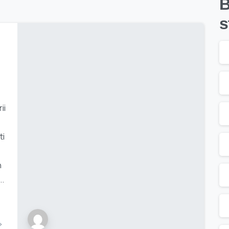
B
s
ii
ti
n
..