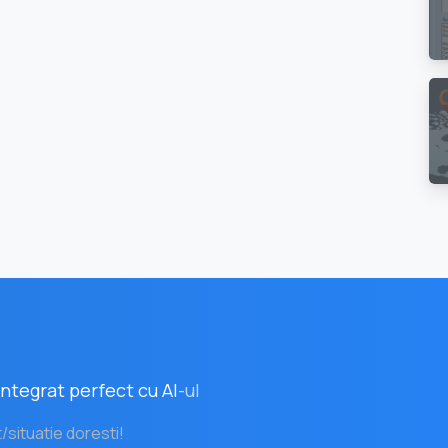
ntegrat perfect cu AI
-ul
t/situatie doresti!