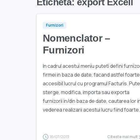
Etichetă:
export Excell
Furnizori
Nomenclator –
Furnizori
In cadrul acestui meniu puteti defini furnizor
firmei in baza de date, facand astfel foarte
accesibil lucrul cu programul Facturis. Pute
sterge, modifica, importa sau exporta
furnizorii in/din baza de date, cautarea lor i
vederea realizarii acestui lucru fiind foarte.
16/07/2013
Citeste mai mult