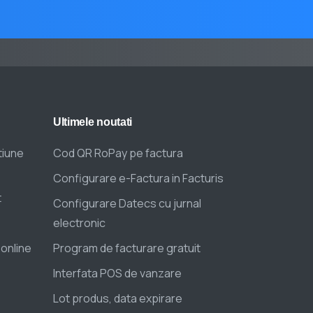
Ultimele
noutati
tiune
Cod QR RoPay pe factura
Configurare e-Factura in Facturis
t
Configurare Datecs cu jurnal
electronic
 online
Program de facturare gratuit
Interfata POS de vanzare
Lot produs, data expirare