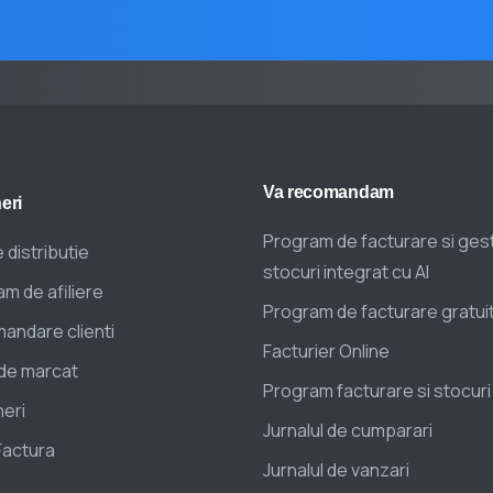
Va
recomandam
eri
Program de facturare si ges
 distributie
stocuri integrat cu AI
m de afiliere
Program de facturare gratui
andare clienti
Facturier Online
de marcat
Program facturare si stocuri
eri
Jurnalul de cumparari
Factura
Jurnalul de vanzari