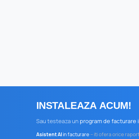
INSTALEAZA
ACUM!
Sau testeaza un
program de facturare i
Asistent AI
in facturare
– iti ofera orice rapor