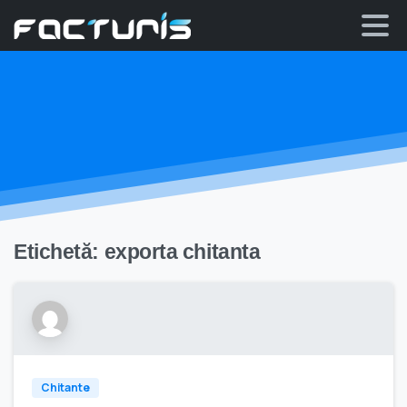
Skip
to
content
Etichetă:
exporta chitanta
Chitante