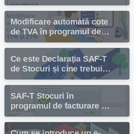
facturare Facturis
Modificare automată cote
de TVA în programul de
facturare Facturis
Ce este Declarația SAF-T
de Stocuri și cine trebuie
să depună această
declarație?
SAF-T Stocuri în
programul de facturare și
gestiune stocuri Facturis
Cum se introduce un e-