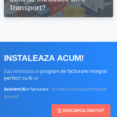
Transport?
INSTALEAZA
ACUM!
Sau testeaza un
program de facturare integrat
perfect cu AI
-ul
Asistent AI
in facturare
– iti ofera orice raport/situatie
doresti!
DESCARCA GRATUIT