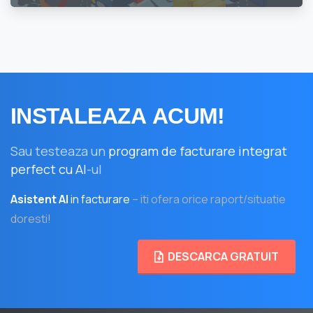
INSTALEAZA
ACUM!
Sau testeaza un
program de facturare integrat
perfect cu AI
-ul
Asistent AI
in facturare
– iti ofera orice raport/situatie
doresti!
DESCARCA GRATUIT