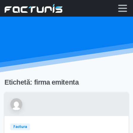
Skip
to
content
Etichetă:
firma emitenta
Factura