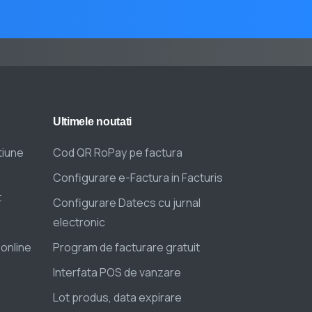
Ultimele
noutati
tiune
Cod QR RoPay pe factura
Configurare e-Factura in Facturis
t
Configurare Datecs cu jurnal
electronic
 online
Program de facturare gratuit
Interfata POS de vanzare
Lot produs, data expirare