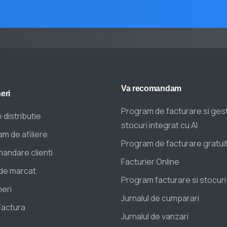
Va
recomandam
eri
Program de facturare si ges
 distributie
stocuri integrat cu AI
m de afiliere
Program de facturare gratui
andare clienti
Facturier Online
de marcat
Program facturare si stocuri
eri
Jurnalul de cumparari
Factura
Jurnalul de vanzari