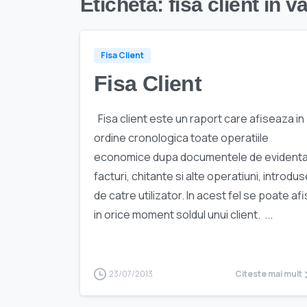
Etichetă:
fisa client in v
Fisa Client
Fisa Client
Fisa client este un raport care afiseaza in
ordine cronologica toate operatiile
economice dupa documentele de evidenta
facturi, chitante si alte operatiuni, introdu
de catre utilizator. In acest fel se poate af
in orice moment soldul unui client. ...
23/07/2013
Citeste mai mult