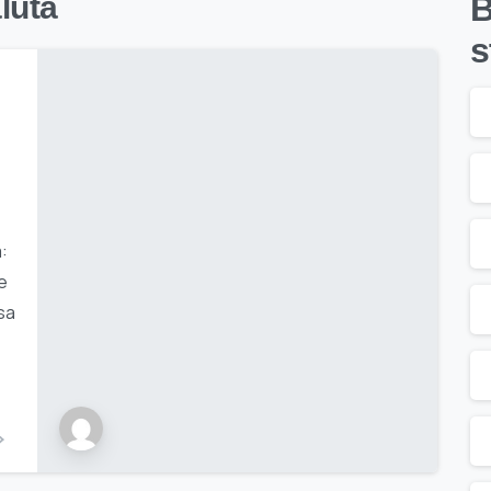
aluta
B
s
:
se
isa