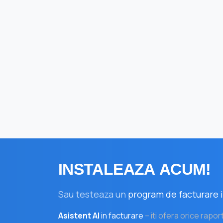
INSTALEAZA
ACUM!
Sau testeaza un
program de facturare i
Asistent AI
in facturare
– iti ofera orice rapor