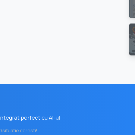
ntegrat perfect cu AI
-ul
t/situatie doresti!