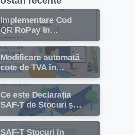
ostari recente
Implementare Cod
QR RoPay în
programul de
facturare Facturis
Modificare automată
cote de TVA în
programul de
facturare Facturis
Ce este Declarația
SAF-T de Stocuri și
cine trebuie să
depună această
SAF-T Stocuri în
declarație?