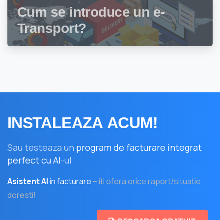
Cum se introduce un e-
Transport?
INSTALEAZA
ACUM!
Sau testeaza un
program de facturare integrat
perfect cu AI
-ul
Asistent AI
in facturare
– iti ofera orice raport/situatie
doresti!