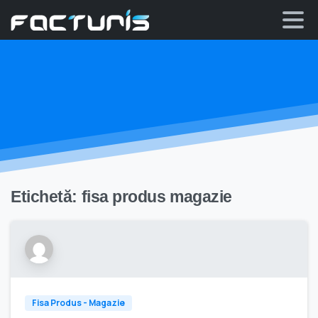
Skip
to
content
Etichetă:
fisa produs magazie
Fisa Produs - Magazie