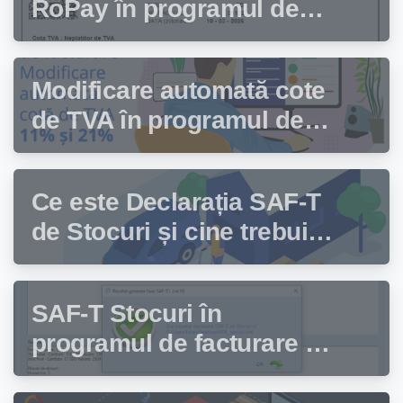
RoPay în programul de
facturare Facturis
Modificare automată cote
de TVA în programul de
facturare Facturis
Ce este Declarația SAF-T
de Stocuri și cine trebuie
să depună această
declarație?
SAF-T Stocuri în
programul de facturare și
gestiune stocuri Facturis