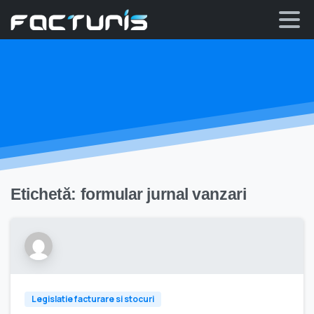
Skip
to
content
Etichetă:
formular jurnal vanzari
Legislatie facturare si stocuri