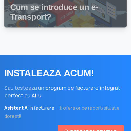
Cum se introduce un e-
Transport?
INSTALEAZA
ACUM!
Sau testeaza un
program de facturare integrat
perfect cu AI
-ul
Asistent AI
in facturare
– iti ofera orice raport/situatie
doresti!