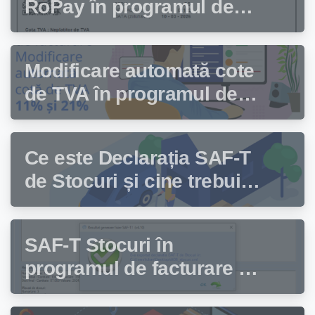
RoPay în programul de
facturare Facturis
Modificare automată cote
de TVA în programul de
facturare Facturis
Ce este Declarația SAF-T
de Stocuri și cine trebuie
să depună această
declarație?
SAF-T Stocuri în
programul de facturare și
gestiune stocuri Facturis