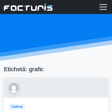
Skip
to
content
Etichetă:
grafic
Grafice