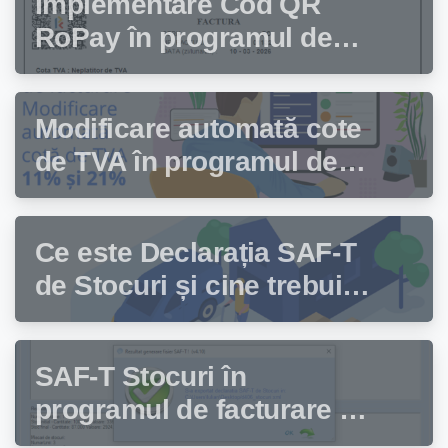
Implementare Cod QR
RoPay în programul de
facturare Facturis
Modificare automată cote
de TVA în programul de
facturare Facturis
Ce este Declarația SAF-T
de Stocuri și cine trebuie
să depună această
declarație?
SAF-T Stocuri în
programul de facturare și
gestiune stocuri Facturis