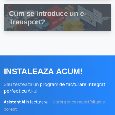
Cum se introduce un e-
Transport?
INSTALEAZA
ACUM!
Sau testeaza un
program de facturare integrat
perfect cu AI
-ul
Asistent AI
in facturare
– iti ofera orice raport/situatie
doresti!