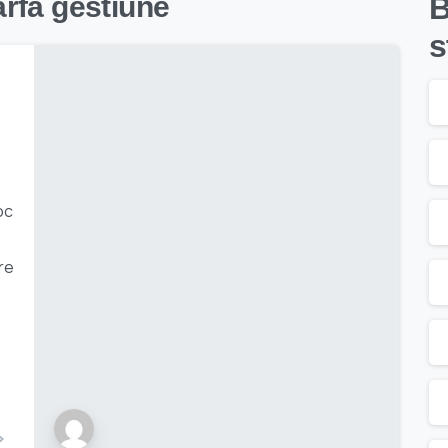
rfa gestiune
B
s
oc
re
–