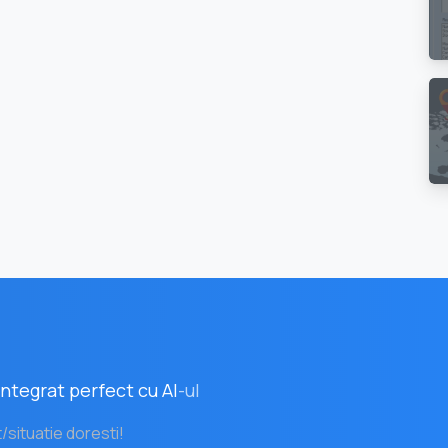
ntegrat perfect cu AI
-ul
t/situatie doresti!