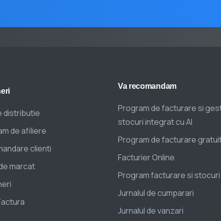
Va
recomandam
eri
Program de facturare si ges
 distributie
stocuri integrat cu AI
m de afiliere
Program de facturare gratui
andare clienti
Facturier Online
de marcat
Program facturare si stocuri
eri
Jurnalul de cumparari
Factura
Jurnalul de vanzari