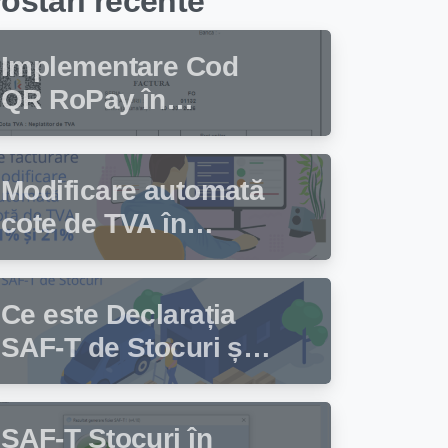
ostari recente
Implementare Cod
QR RoPay în
programul de
facturare Facturis
Modificare automată
cote de TVA în
programul de
facturare Facturis
Ce este Declarația
SAF-T de Stocuri și
cine trebuie să
depună această
SAF-T Stocuri în
declarație?