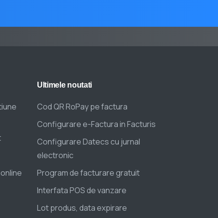
Ultimele
noutati
tiune
Cod QR RoPay pe factura
Configurare e-Factura in Facturis
t
Configurare Datecs cu jurnal
electronic
 online
Program de facturare gratuit
Interfata POS de vanzare
Lot produs, data expirare