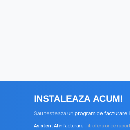
INSTALEAZA
ACUM!
Sau testeaza un
program de facturare i
Asistent AI
in facturare
– iti ofera orice rapor