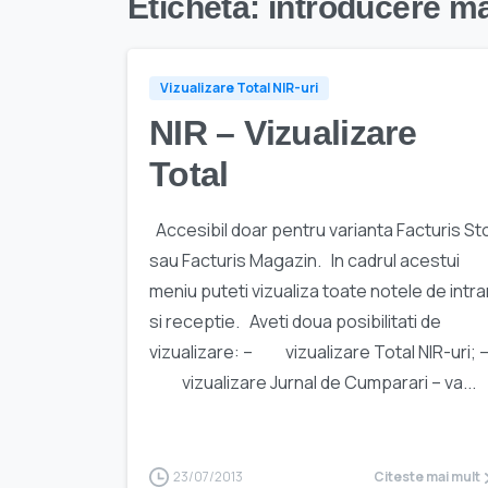
Etichetă:
introducere ma
Vizualizare Total NIR-uri
NIR – Vizualizare
Total
Accesibil doar pentru varianta Facturis St
sau Facturis Magazin. In cadrul acestui
meniu puteti vizualiza toate notele de intra
si receptie. Aveti doua posibilitati de
vizualizare: – vizualizare Total NIR-uri; 
vizualizare Jurnal de Cumparari – va...
23/07/2013
Citeste mai mult