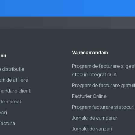
Va
recomandam
eri
Program de facturare si ges
 distributie
stocuri integrat cu AI
m de afiliere
Program de facturare gratui
andare clienti
Facturier Online
de marcat
Program facturare si stocuri
eri
Jurnalul de cumparari
Factura
Jurnalul de vanzari