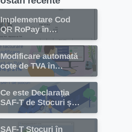
ostari recente
Implementare Cod
QR RoPay în
programul de
facturare Facturis
Modificare automată
cote de TVA în
programul de
facturare Facturis
Ce este Declarația
SAF-T de Stocuri și
cine trebuie să
depună această
SAF-T Stocuri în
declarație?