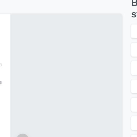
B
s
c
ca