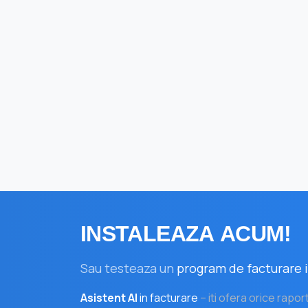
INSTALEAZA
ACUM!
Sau testeaza un
program de facturare i
Asistent AI
in facturare
– iti ofera orice rapor