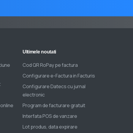
Ultimele
noutati
tiune
Cod QR RoPay pe factura
Configurare e-Factura in Facturis
t
Configurare Datecs cu jurnal
electronic
 online
Program de facturare gratuit
Interfata POS de vanzare
Lot produs, data expirare