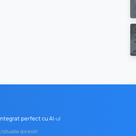
ntegrat perfect cu AI
-ul
t/situatie doresti!