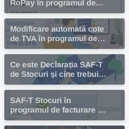
RoPay în programul de
facturare Facturis
Modificare automată cote
de TVA în programul de
facturare Facturis
Ce este Declarația SAF-T
de Stocuri și cine trebuie
să depună această
declarație?
SAF-T Stocuri în
programul de facturare și
gestiune stocuri Facturis