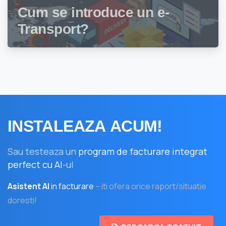
Cum se introduce un e-
Transport?
INSTALEAZA
ACUM!
Sau testeaza un
program de facturare integrat
perfect cu AI
-ul
Asistent AI
in facturare
– iti ofera orice raport/situatie
doresti!