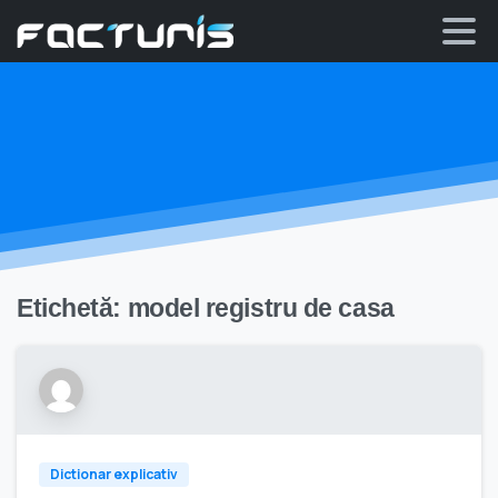
Skip
to
content
Etichetă:
model registru de casa
Dictionar explicativ