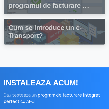
programul de facturare și
gestiune stocuri Facturis
Cum se introduce un e-
Transport?
INSTALEAZA
ACUM!
Sau testeaza un
program de facturare integrat
perfect cu AI
-ul