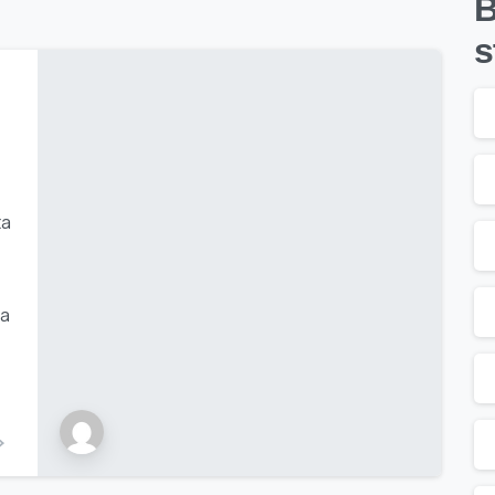
B
s
ta
ta