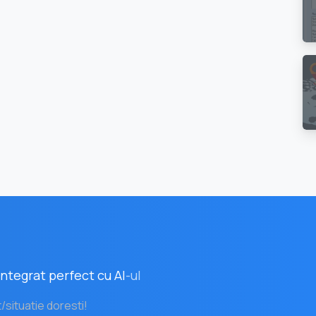
ntegrat perfect cu AI
-ul
t/situatie doresti!