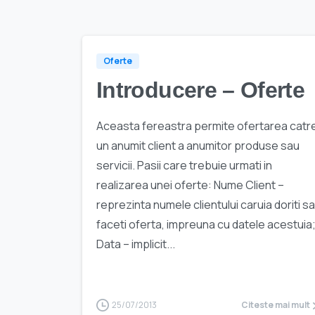
Oferte
Introducere – Oferte
Aceasta fereastra permite ofertarea catr
un anumit client a anumitor produse sau
servicii. Pasii care trebuie urmati in
realizarea unei oferte: Nume Client –
reprezinta numele clientului caruia doriti sa 
faceti oferta, impreuna cu datele acestuia
Data – implicit...
25/07/2013
Citeste mai mult