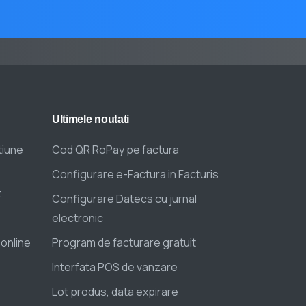
Ultimele
noutati
tiune
Cod QR RoPay pe factura
Configurare e-Factura in Facturis
t
Configurare Datecs cu jurnal
electronic
 online
Program de facturare gratuit
Interfata POS de vanzare
Lot produs, data expirare