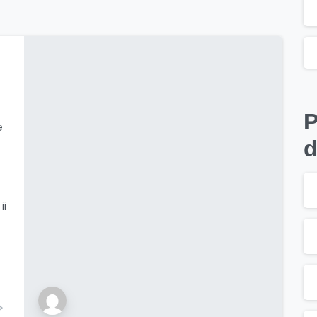
P
e
d
ii
;