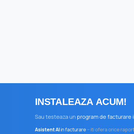
INSTALEAZA
ACUM!
Sau testeaza un
program de facturare i
Asistent AI
in facturare
– iti ofera orice rapor