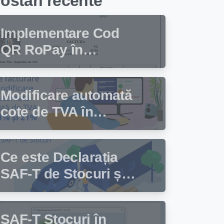
ostari recente
Implementare Cod
QR RoPay în
programul de
facturare Facturis
Modificare automată
cote de TVA în
programul de
facturare Facturis
Ce este Declarația
SAF-T de Stocuri și
cine trebuie să
depună această
SAF-T Stocuri în
declarație?