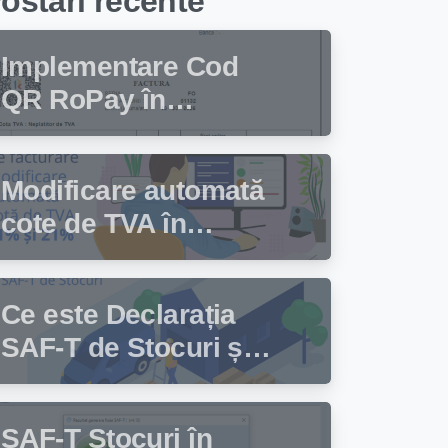
ostari recente
Implementare Cod
QR RoPay în
programul de
facturare Facturis
Modificare automată
cote de TVA în
programul de
facturare Facturis
Ce este Declarația
SAF-T de Stocuri și
cine trebuie să
depună această
SAF-T Stocuri în
declarație?