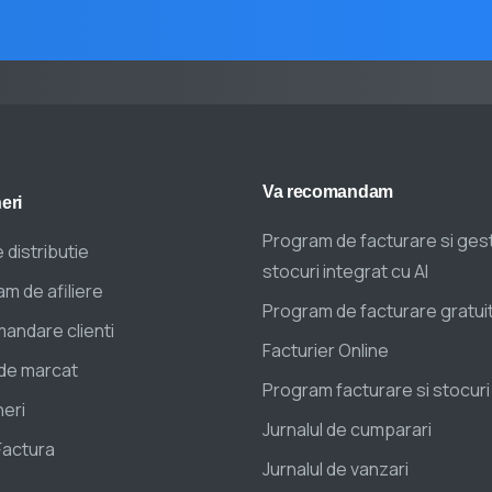
Va
recomandam
eri
Program de facturare si ges
 distributie
stocuri integrat cu AI
m de afiliere
Program de facturare gratui
andare clienti
Facturier Online
de marcat
Program facturare si stocuri
eri
Jurnalul de cumparari
Factura
Jurnalul de vanzari