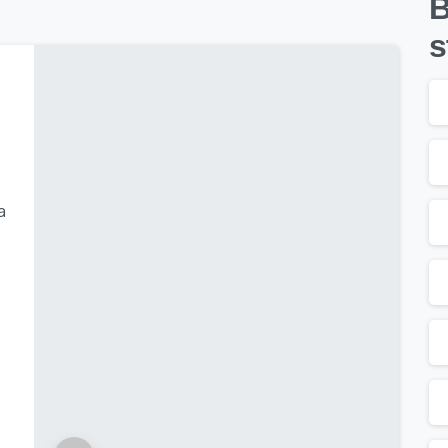
B
s
a