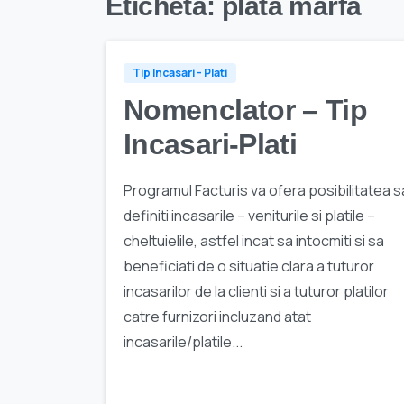
Etichetă:
plata marfa
Tip Incasari - Plati
Nomenclator – Tip
Incasari-Plati
Programul Facturis va ofera posibilitatea s
definiti incasarile – veniturile si platile –
cheltuielile, astfel incat sa intocmiti si sa
beneficiati de o situatie clara a tuturor
incasarilor de la clienti si a tuturor platilor
catre furnizori incluzand atat
incasarile/platile...