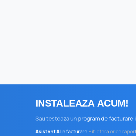
INSTALEAZA
ACUM!
Sau testeaza un
program de facturare i
Asistent AI
in facturare
– iti ofera orice rapor