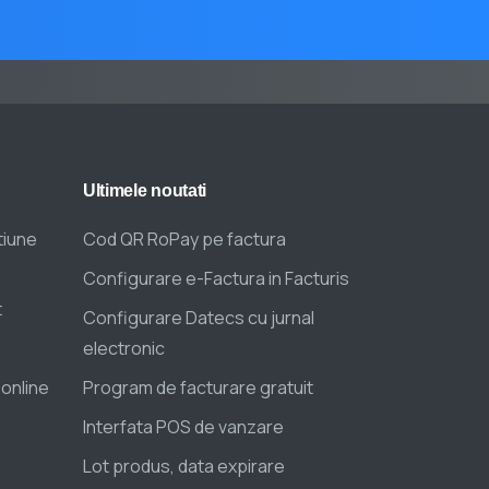
Ultimele
noutati
tiune
Cod QR RoPay pe factura
Configurare e-Factura in Facturis
t
Configurare Datecs cu jurnal
electronic
 online
Program de facturare gratuit
Interfata POS de vanzare
Lot produs, data expirare