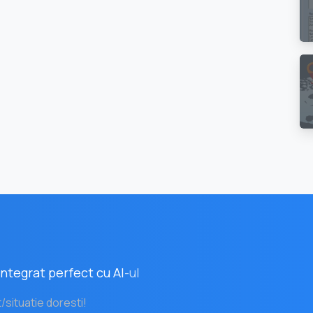
ntegrat perfect cu AI
-ul
t/situatie doresti!