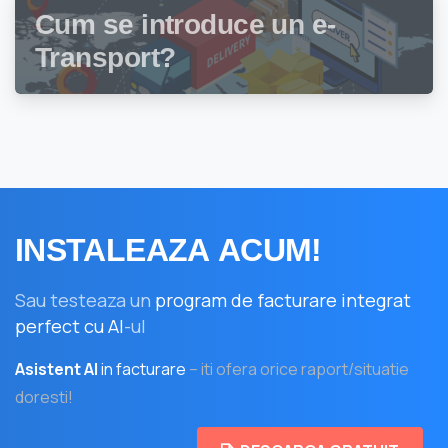
Cum se introduce un e-
Transport?
INSTALEAZA
ACUM!
Sau testeaza un
program de facturare integrat
perfect cu AI
-ul
Asistent AI
in facturare
– iti ofera orice raport/situatie
doresti!