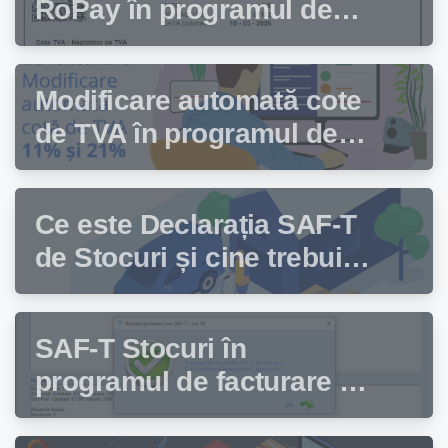
RoPay în programul de
facturare Facturis
Modificare automată cote
de TVA în programul de
facturare Facturis
Ce este Declarația SAF-T
de Stocuri și cine trebuie
să depună această
declarație?
SAF-T Stocuri în
programul de facturare și
gestiune stocuri Facturis