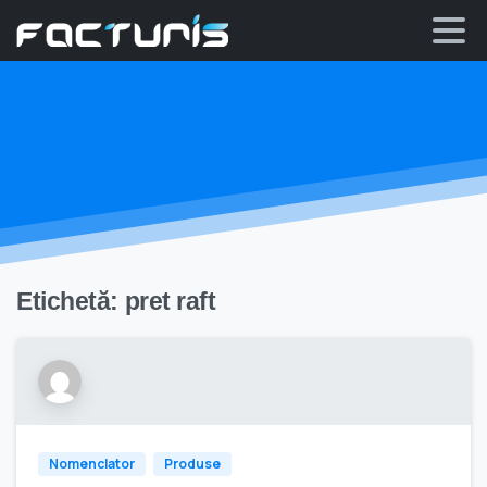
Skip
to
content
Etichetă:
pret raft
Nomenclator
Produse