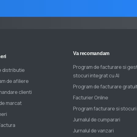
Va
recomandam
eri
Program de facturare si ges
 distributie
stocuri integrat cu AI
m de afiliere
Program de facturare gratui
andare clienti
Facturier Online
de marcat
Program facturare si stocuri
eri
Jurnalul de cumparari
Factura
Jurnalul de vanzari