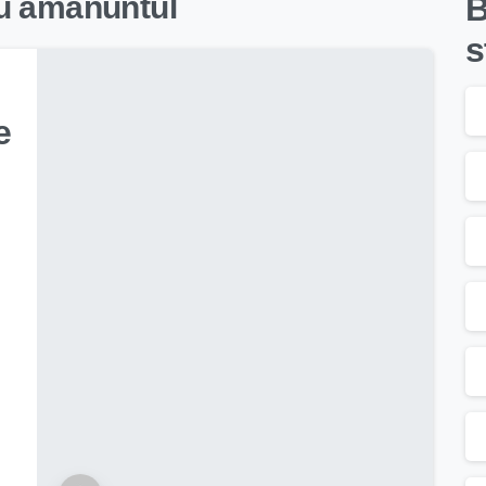
cu amanuntul
B
s
e