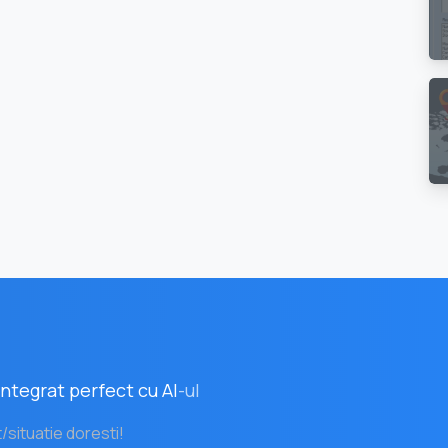
ntegrat perfect cu AI
-ul
t/situatie doresti!