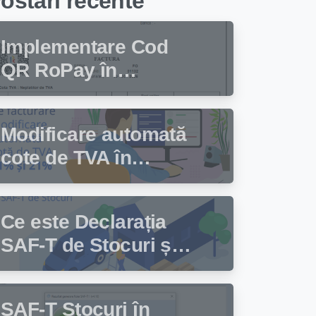
ostari recente
Implementare Cod
QR RoPay în
programul de
facturare Facturis
Modificare automată
cote de TVA în
programul de
facturare Facturis
Ce este Declarația
SAF-T de Stocuri și
cine trebuie să
depună această
SAF-T Stocuri în
declarație?