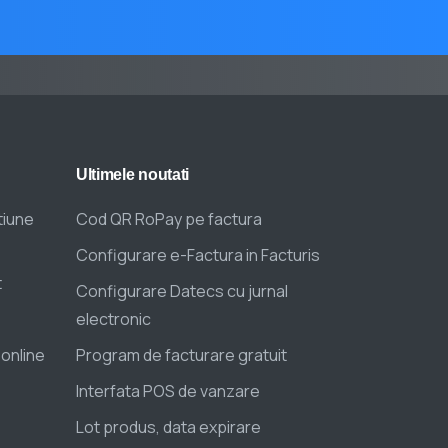
Ultimele
noutati
tiune
Cod QR RoPay pe factura
Configurare e-Factura in Facturis
t
Configurare Datecs cu jurnal
electronic
 online
Program de facturare gratuit
Interfata POS de vanzare
Lot produs, data expirare