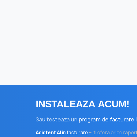
INSTALEAZA
ACUM!
Sau testeaza un
program de facturare i
Asistent AI
in facturare
– iti ofera orice rapor