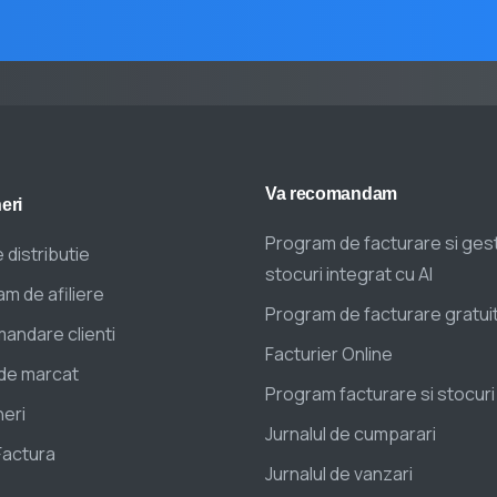
Va
recomandam
eri
Program de facturare si ges
 distributie
stocuri integrat cu AI
m de afiliere
Program de facturare gratui
andare clienti
Facturier Online
de marcat
Program facturare si stocuri
eri
Jurnalul de cumparari
Factura
Jurnalul de vanzari