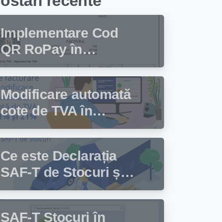
ostari recente
Implementare Cod
QR RoPay în
programul de
facturare Facturis
Modificare automată
cote de TVA în
programul de
facturare Facturis
Ce este Declarația
SAF-T de Stocuri și
cine trebuie să
depună această
SAF-T Stocuri în
declarație?