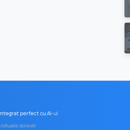
ntegrat perfect cu AI
-ul
t/situatie doresti!