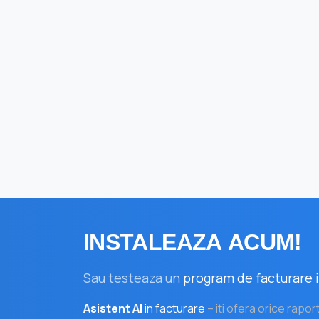
INSTALEAZA
ACUM!
Sau testeaza un
program de facturare i
Asistent AI
in facturare
– iti ofera orice rapor