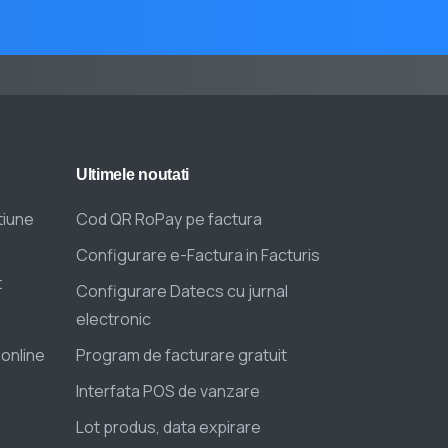
Ultimele
noutati
tiune
Cod QR RoPay pe factura
Configurare e-Factura in Facturis
t
Configurare Datecs cu jurnal
electronic
 online
Program de facturare gratuit
Interfata POS de vanzare
Lot produs, data expirare