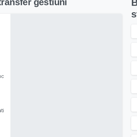
transfer gestiuni
B
s
oc
ti