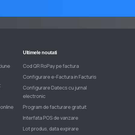
Ultimele
noutati
tiune
Cod QR RoPay pe factura
Configurare e-Factura in Facturis
t
Configurare Datecs cu jurnal
electronic
 online
Program de facturare gratuit
Interfata POS de vanzare
Lot produs, data expirare