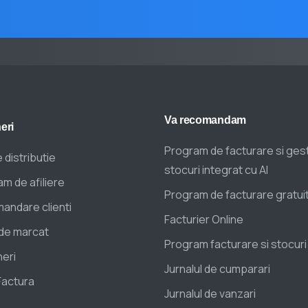
Va
recomandam
eri
Program de facturare si ges
 distributie
stocuri integrat cu AI
m de afiliere
Program de facturare gratui
andare clienti
Facturier Online
de marcat
Program facturare si stocuri
eri
Jurnalul de cumparari
Factura
Jurnalul de vanzari