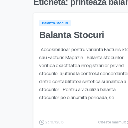
Etichetă:
printeaza bala
Balanta Stocuri
Balanta Stocuri
Accesibil doar pentru varianta Facturis St
sau Facturis Magazin. Balanta stocurilor
verifica exactitatea inregistrarilor privind
stocurile, ajutand la controlul concordante
dintre contabilitatea sintetica si analitica a
stocurilor. Pentru a vizualiza balanta
stocurilor pe o anumita perioada, se...
23/07/2013
Citeste mai mult