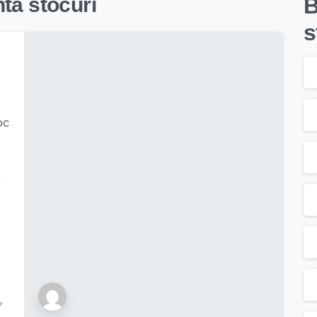
nta stocuri
B
s
oc
i