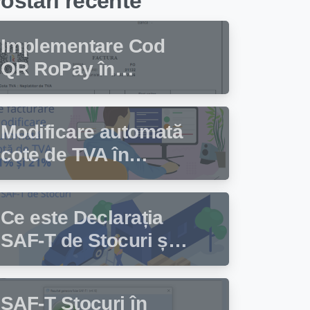
ostari recente
Implementare Cod
QR RoPay în
programul de
facturare Facturis
Modificare automată
cote de TVA în
programul de
facturare Facturis
Ce este Declarația
SAF-T de Stocuri și
cine trebuie să
depună această
SAF-T Stocuri în
declarație?