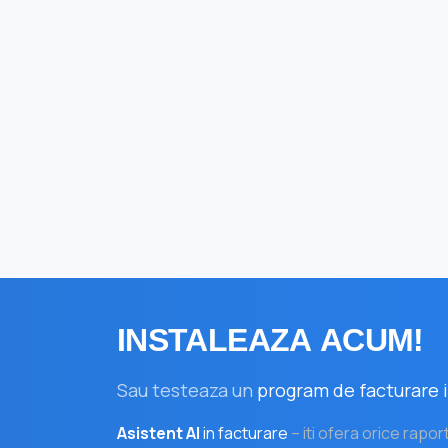
INSTALEAZA
ACUM!
Sau testeaza un
program de facturare i
Asistent AI
in facturare
– iti ofera orice rapor