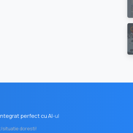
ntegrat perfect cu AI
-ul
t/situatie doresti!