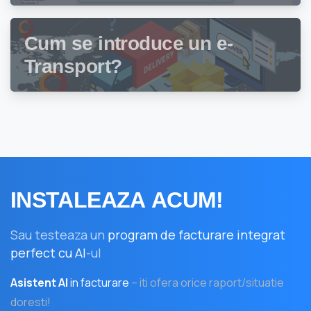
gestiune stocuri Facturis
Cum se introduce un e-
Transport?
INSTALEAZA
ACUM!
Sau testeaza un
program de facturare integrat
perfect cu AI
-ul
Asistent AI
in facturare
– iti ofera orice raport/situatie
doresti!