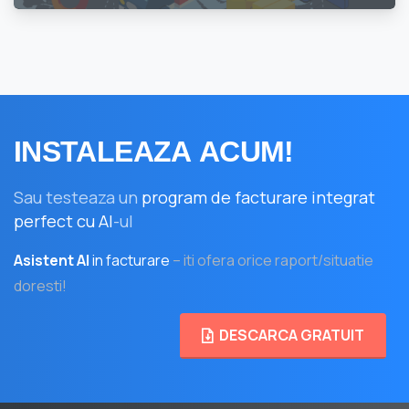
INSTALEAZA
ACUM!
Sau testeaza un
program de facturare integrat
perfect cu AI
-ul
Asistent AI
in facturare
– iti ofera orice raport/situatie
doresti!
DESCARCA GRATUIT