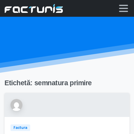
Skip
to
content
Etichetă:
semnatura primire
Factura