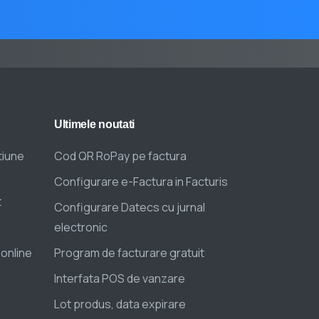
Ultimele
noutati
tiune
Cod QR RoPay pe factura
Configurare e-Factura in Facturis
t
Configurare Datecs cu jurnal
electronic
 online
Program de facturare gratuit
Interfata POS de vanzare
Lot produs, data expirare