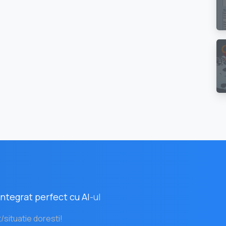
ntegrat perfect cu AI
-ul
t/situatie doresti!