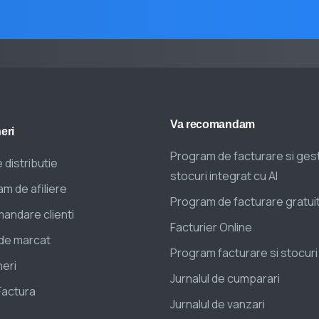
Va
recomandam
eri
Program de facturare si ges
 distributie
stocuri integrat cu AI
m de afiliere
Program de facturare gratui
andare clienti
Facturier Online
de marcat
Program facturare si stocuri
eri
Jurnalul de cumparari
Factura
Jurnalul de vanzari