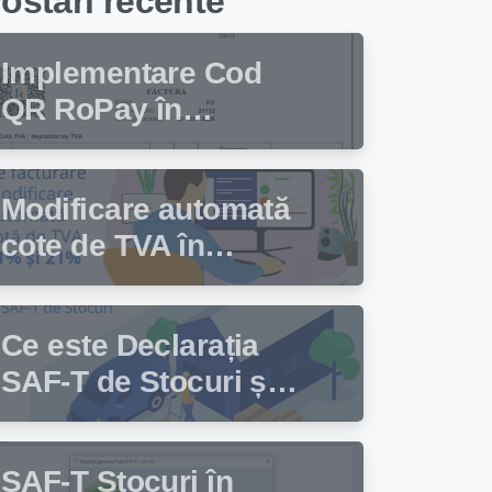
ostari recente
Implementare Cod
QR RoPay în
programul de
facturare Facturis
Modificare automată
cote de TVA în
programul de
facturare Facturis
Ce este Declarația
SAF-T de Stocuri și
cine trebuie să
depună această
SAF-T Stocuri în
declarație?