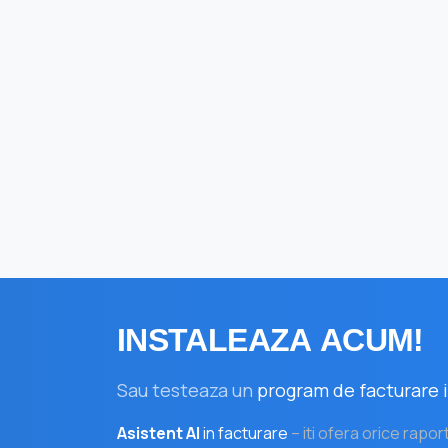
INSTALEAZA
ACUM!
Sau testeaza un
program de facturare i
Asistent AI
in facturare
– iti ofera orice rapor