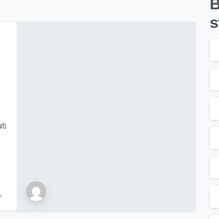
B
s
ti