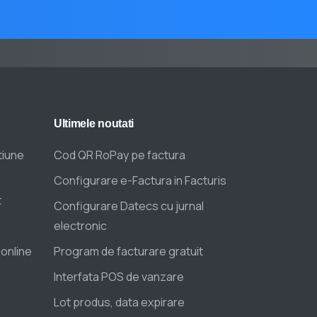
Ultimele
noutati
tiune
Cod QR RoPay pe factura
Configurare e-Factura in Facturis
t
Configurare Datecs cu jurnal
electronic
 online
Program de facturare gratuit
Interfata POS de vanzare
Lot produs, data expirare