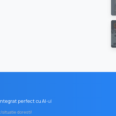
ntegrat perfect cu AI
-ul
t/situatie doresti!