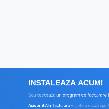
INSTALEAZA
ACUM!
Sau testeaza un
program de facturare i
Asistent AI
in facturare
– iti ofera orice rapor