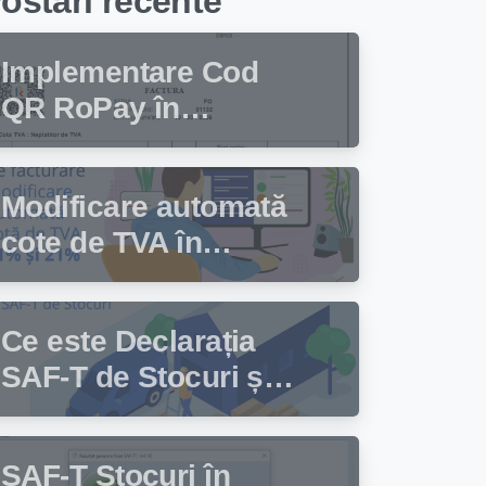
ostari recente
Implementare Cod
QR RoPay în
programul de
facturare Facturis
Modificare automată
cote de TVA în
programul de
facturare Facturis
Ce este Declarația
SAF-T de Stocuri și
cine trebuie să
depună această
SAF-T Stocuri în
declarație?