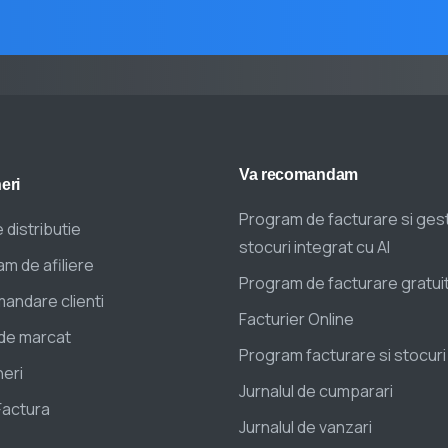
Va
recomandam
eri
Program de facturare si ges
 distributie
stocuri integrat cu AI
m de afiliere
Program de facturare gratui
andare clienti
Facturier Online
de marcat
Program facturare si stocuri
eri
Jurnalul de cumparari
Factura
Jurnalul de vanzari