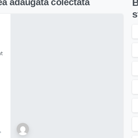
ea adaugata colectata
B
s
nt