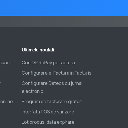
Ultimele
noutati
tiune
Cod QR RoPay pe factura
Configurare e-Factura in Facturis
t
Configurare Datecs cu jurnal
electronic
 online
Program de facturare gratuit
Interfata POS de vanzare
Lot produs, data expirare