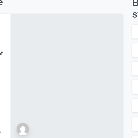
e
B
s
nt