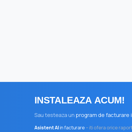
INSTALEAZA
ACUM!
Sau testeaza un
program de facturare i
Asistent AI
in facturare
– iti ofera orice rapor