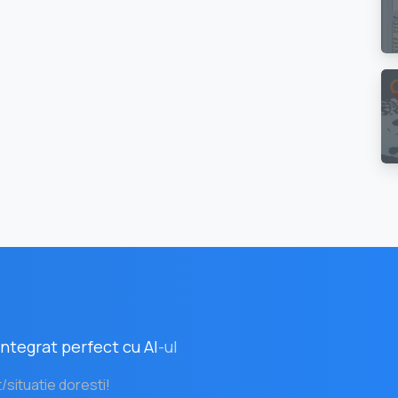
ntegrat perfect cu AI
-ul
t/situatie doresti!