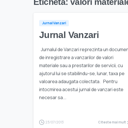
Etichetă:
valori material
Jurnal Vanzari
Jurnal Vanzari
Jurnalul de Vanzari reprezinta un docume
de inregistrare a vanzarilor de valori
materiale sau a prestarilor de servicii, cu
ajutorul lui se stabilindu-se, lunar, taxa pe
valoarea adaugata colectata. Pentru
intocmirea acestui jurnal de vanzari este
necesar sa...
23/07/2013
Citeste mai mult