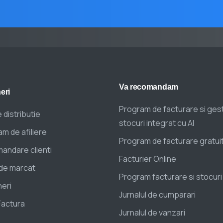
Va
recomandam
eri
Program de facturare si ges
 distributie
stocuri integrat cu AI
m de afiliere
Program de facturare gratui
andare clienti
Facturier Online
de marcat
Program facturare si stocuri
eri
Jurnalul de cumparari
Factura
Jurnalul de vanzari