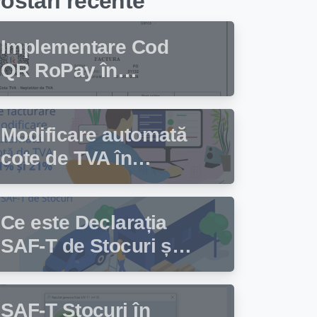
ostari recente
Implementare Cod
QR RoPay în
programul de
facturare Facturis
Modificare automată
cote de TVA în
programul de
facturare Facturis
Ce este Declarația
SAF-T de Stocuri și
cine trebuie să
depună această
SAF-T Stocuri în
declarație?