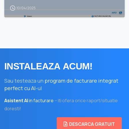
10/04/2025
INSTALEAZA
ACUM!
Sau testeaza un
program de facturare integrat
perfect cu AI
-ul
Asistent AI
in facturare
– iti ofera orice raport/situatie
doresti!
DESCARCA GRATUIT