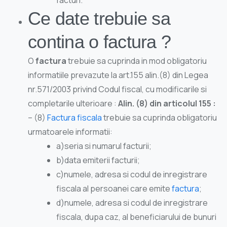
Ce date trebuie sa
contina o factura ?
O
factura
trebuie sa cuprinda in mod obligatoriu
informatiile prevazute la art.155 alin.(8) din Legea
nr.571/2003 privind Codul fiscal, cu modificarile si
completarile ulterioare :
Alin. (8) din articolul 155 :
– (8)
Factura fiscala
trebuie sa cuprinda obligatoriu
urmatoarele informatii:
a)seria si numarul facturii;
b)data emiterii facturii;
c)numele, adresa si codul de inregistrare
fiscala al persoanei care emite
factura
;
d)numele, adresa si codul de inregistrare
fiscala, dupa caz, al beneficiarului de bunuri