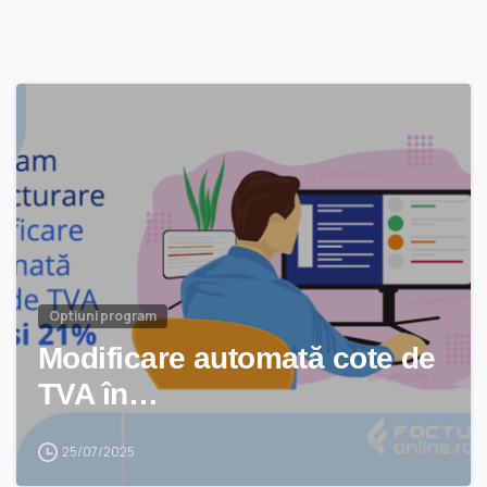
Optiuni program
Modificare automată cote de
TVA în…
25/07/2025