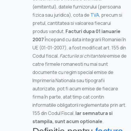
(emitentul), datele furnizorului (persoana
fizica sau juridica), cota de
TVA
, precum si
pretul, cantitatea si valoarea fiecarui
produs vandut.
Facturi dupa 01 ianuarie
2007
Începand cu data integrarii Romaniei în
UE (01-01-2007), a fost modificat art. 155 din
Codul fiscal.
Facturile si chitantele
emise de
catre firmele romanesti nu mai sunt
documente cu regim special emise de
Imprimeria Nationala sau tipografii
autorizate, pot fi acum emise de fiecare
firma în parte, atat timp cat contin
informatiile obligatorii reglementate prin art.
155 din Codul Fiscal.
Iar semnatura si
stampila, sunt acum optionale
.