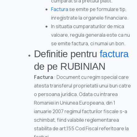
cumparat si a pretului platit.
Factura
se emite pe formulare tip,
inregistrate la organele financiare.
In situatia cumparaturilor de mica
valoare, regula generala este ca nu
se emite factura, ci numai un bon.
Definitie pentru
factura
de pe RUBINIAN
Factura
: Document cu regim special care
atesta transferul proprietatii unui bun catre
o persoana juridica. Odata cu intrarea
Romaniei in Uniunea Europeana, din 1
ianuarie 2007 regimul facturilor fiscale s-a
schimbat, fiind valabile reglementarea
stabilita de art.155 Cod Fiscal referitoare la
facturi.