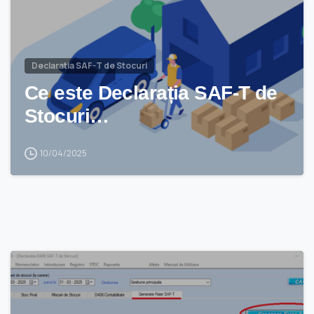
Declaratia SAF-T de Stocuri
Ce este Declarația SAF-T de
Stocuri…
10/04/2025