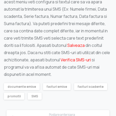
acest meniu veti configura si textul care sa va apara
automat la trimiterea unui SMS (Ex: Numele firmei, Data
scadenta, Serie factura, Numar factura, Data factura si
Suma factura). Va puteti predefini trei mesaje diferite,
care sa contina date complet diferite, iar in momentul in
care veti trimite SMS veti selecta care text predefinit
doriti sa il folositi. Apasati butonul
Salveaza
din coltul
dreapta jos. Daca nu stiti cate SMS-uri ati utilizat din cele
achizitionate, apasati butonul
Verifica SMS-uri
si
programul va va afisa automat de cate SMS-uri mai
dispuneti in acel moment.
documente emise
facturi emise
facturi scadente
promotii
SMS
Navigare
Postare anterioara