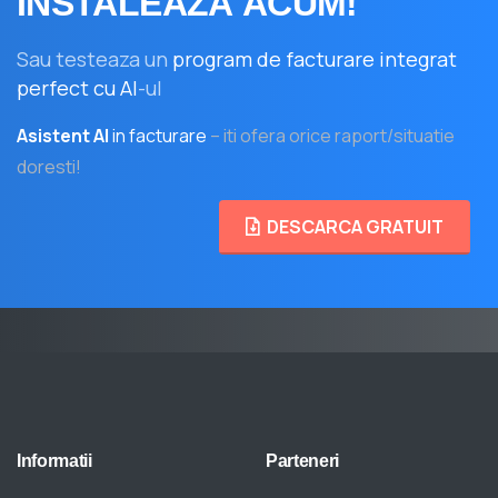
INSTALEAZA
ACUM!
Sau testeaza un
program de facturare integrat
perfect cu AI
-ul
Asistent AI
in facturare
– iti ofera orice raport/situatie
doresti!
DESCARCA GRATUIT
Informatii
Parteneri