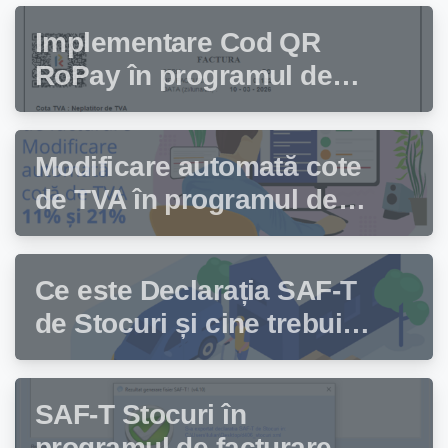
Implementare Cod QR
RoPay în programul de
facturare Facturis
Modificare automată cote
de TVA în programul de
facturare Facturis
Ce este Declarația SAF-T
de Stocuri și cine trebuie
să depună această
declarație?
SAF-T Stocuri în
programul de facturare și