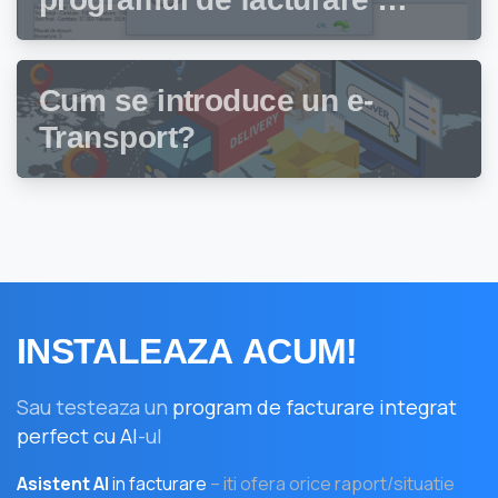
gestiune stocuri Facturis
Cum se introduce un e-
Transport?
INSTALEAZA
ACUM!
Sau testeaza un
program de facturare integrat
perfect cu AI
-ul
Asistent AI
in facturare
– iti ofera orice raport/situatie