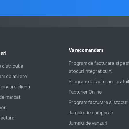
Va
recomandam
eri
Program de facturare si ges
 distributie
stocuri integrat cu AI
m de afiliere
Program de facturare gratui
andare clienti
Facturier Online
de marcat
Program facturare si stocuri
eri
Jurnalul de cumparari
Factura
Jurnalul de vanzari