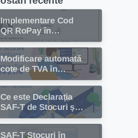
ostari recente
Implementare Cod
QR RoPay în
programul de
facturare Facturis
Modificare automată
cote de TVA în
programul de
facturare Facturis
Ce este Declarația
SAF-T de Stocuri și
cine trebuie să
depună această
SAF-T Stocuri în
declarație?