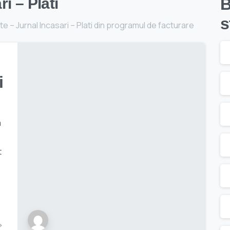
i – Plati
B
s
e – Jurnal Incasari – Plati din programul de facturare
i
a
t