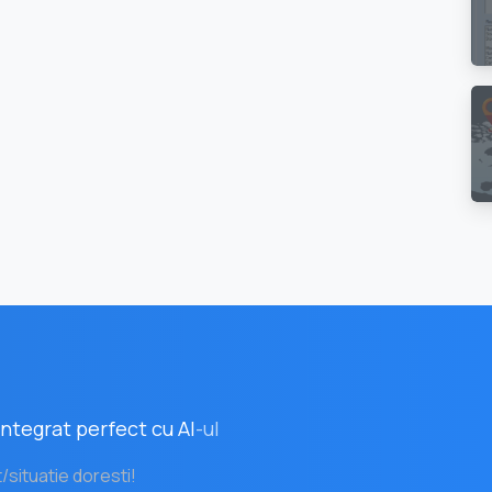
ntegrat perfect cu AI
-ul
t/situatie doresti!