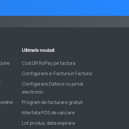
Ultimele
noutati
tiune
Cod QR RoPay pe factura
Configurare e-Factura in Facturis
t
Configurare Datecs cu jurnal
electronic
 online
Program de facturare gratuit
Interfata POS de vanzare
Lot produs, data expirare