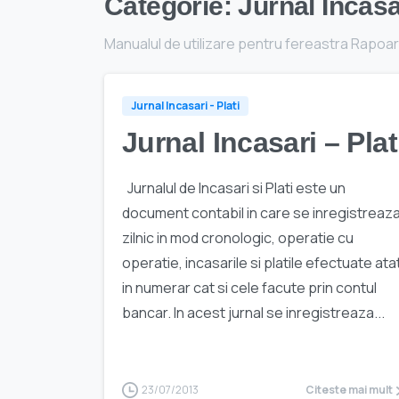
Categorie:
Jurnal Incasar
Manualul de utilizare pentru fereastra Rapoart
Jurnal Incasari - Plati
Jurnal Incasari – Plat
Jurnalul de Incasari si Plati este un
document contabil in care se inregistreaz
zilnic in mod cronologic, operatie cu
operatie, incasarile si platile efectuate ata
in numerar cat si cele facute prin contul
bancar. In acest jurnal se inregistreaza...
23/07/2013
Citeste mai mult