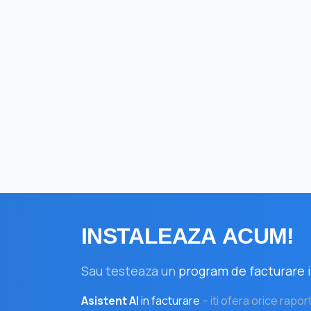
INSTALEAZA
ACUM!
Sau testeaza un
program de facturare i
Asistent AI
in facturare
– iti ofera orice rapor