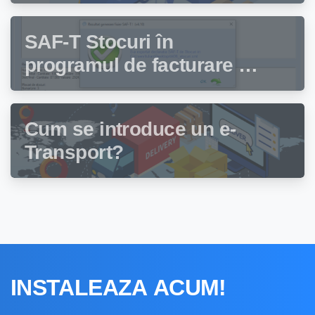
să depună această
declarație?
SAF-T Stocuri în
programul de facturare și
gestiune stocuri Facturis
Cum se introduce un e-
Transport?
INSTALEAZA
ACUM!