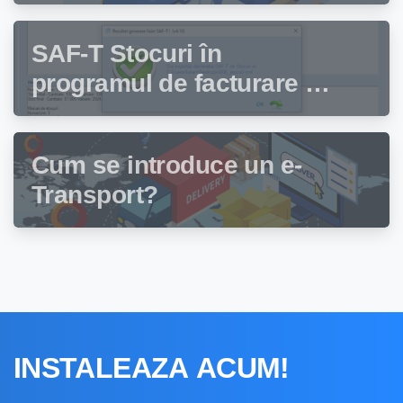
să depună această
declarație?
SAF-T Stocuri în
programul de facturare și
gestiune stocuri Facturis
Cum se introduce un e-
Transport?
INSTALEAZA
ACUM!