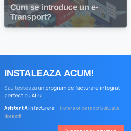
Cum se introduce un e-
Transport?
INSTALEAZA
ACUM!
Sau testeaza un
program de facturare integrat
perfect cu AI
-ul
Asistent AI
in facturare
– iti ofera orice raport/situatie
doresti!