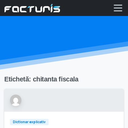
Skip
to
content
Etichetă:
chitanta fiscala
Dictionar explicativ