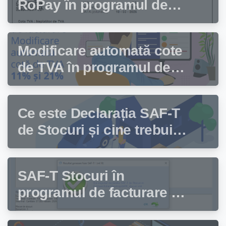
RoPay în programul de
facturare Facturis
Modificare automată cote
de TVA în programul de
facturare Facturis
Ce este Declarația SAF-T
de Stocuri și cine trebuie
să depună această
declarație?
SAF-T Stocuri în
programul de facturare și
gestiune stocuri Facturis