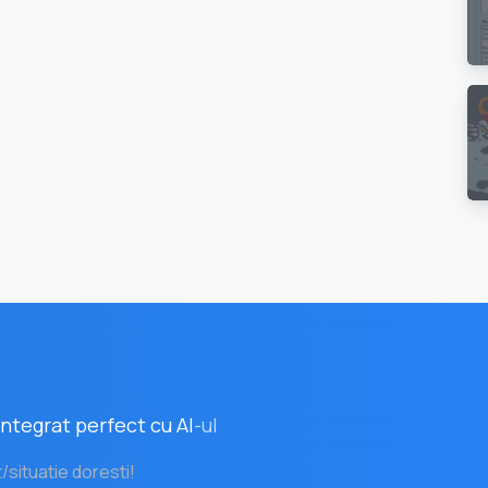
ntegrat perfect cu AI
-ul
t/situatie doresti!