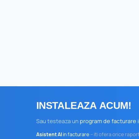
INSTALEAZA
ACUM!
Sau testeaza un
program de facturare i
Asistent AI
in facturare
– iti ofera orice rapor