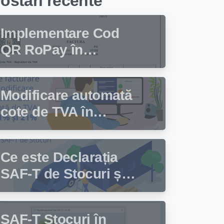
ostari recente
Implementare Cod
QR RoPay în
programul de
facturare Facturis
Modificare automată
cote de TVA în
programul de
facturare Facturis
Ce este Declarația
SAF-T de Stocuri și
cine trebuie să
depună această
SAF-T Stocuri în
declarație?