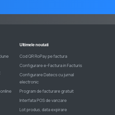
Ultimele
noutati
tiune
Cod QR RoPay pe factura
Configurare e-Factura in Facturis
t
Configurare Datecs cu jurnal
electronic
 online
Program de facturare gratuit
Interfata POS de vanzare
Lot produs, data expirare