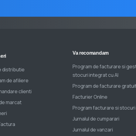
Va
recomandam
eri
Program de facturare si ges
 distributie
stocuri integrat cu AI
m de afiliere
Program de facturare gratui
andare clienti
Facturier Online
de marcat
Program facturare si stocuri
eri
Jurnalul de cumparari
Factura
Jurnalul de vanzari