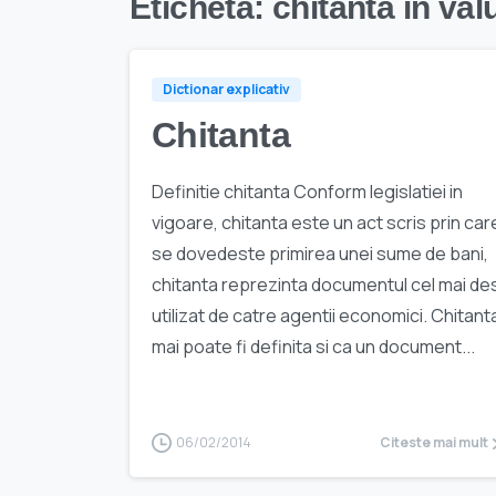
Etichetă:
chitanta in val
Dictionar explicativ
Chitanta
Definitie chitanta Conform legislatiei in
vigoare, chitanta este un act scris prin car
se dovedeste primirea unei sume de bani,
chitanta reprezinta documentul cel mai de
utilizat de catre agentii economici. Chitant
mai poate fi definita si ca un document...
06/02/2014
Citeste mai mult