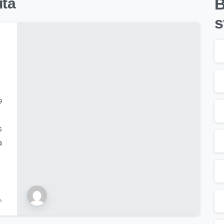
uta
B
s
e
s
a