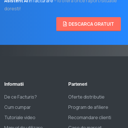
Asistent AI
in facturare
– iti ofera orice raport/situatie
doresti!
DESCARCA GRATUIT
Informatii
Parteneri
De ce Facturis?
Oferte distributie
Cum cumpar
Program de afiliere
Tutoriale video
Recomandare clienti
Manual de utilizare
Case de marcat