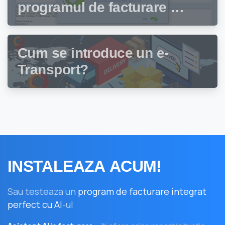
programul de facturare și
gestiune stocuri Facturis
Cum se introduce un e-
Transport?
INSTALEAZA
ACUM!
Sau testeaza un
program de facturare integrat
perfect cu AI
-ul