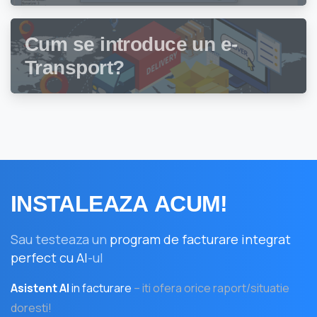
gestiune stocuri Facturis
Cum se introduce un e-
Transport?
INSTALEAZA
ACUM!
Sau testeaza un
program de facturare integrat
perfect cu AI
-ul
Asistent AI
in facturare
– iti ofera orice raport/situatie
doresti!