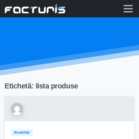
Skip
to
content
Etichetă:
lista produse
Inventar