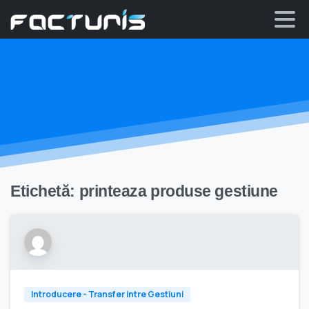
Skip
to
content
Etichetă:
printeaza produse gestiune
Introducere - Transfer intre Gestiuni