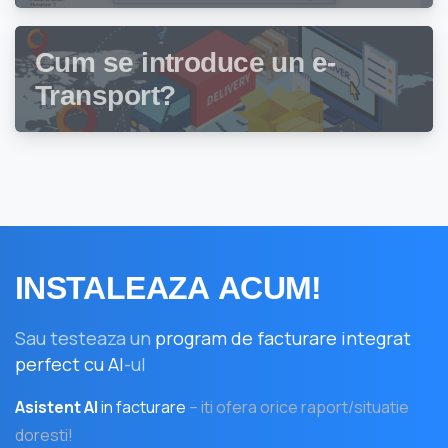
gestiune stocuri Facturis
Cum se introduce un e-
Transport?
INSTALEAZA
ACUM!
Sau testeaza un
program de facturare integrat
perfect cu AI
-ul
Asistent AI
in facturare
– iti ofera orice raport/situatie
doresti!