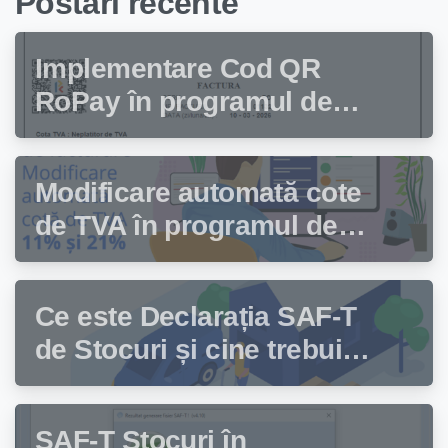
Postari recente
Implementare Cod QR
RoPay în programul de
facturare Facturis
Modificare automată cote
de TVA în programul de
facturare Facturis
Ce este Declarația SAF-T
de Stocuri și cine trebuie
să depună această
declarație?
SAF-T Stocuri în