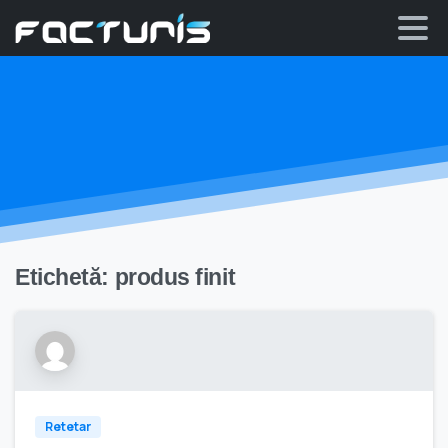
Skip
to
content
Etichetă:
produs finit
Retetar