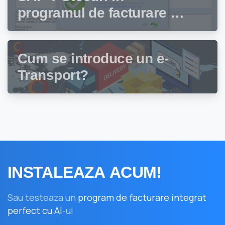
programul de facturare și
gestiune stocuri Facturis
Cum se introduce un e-
Transport?
INSTALEAZA
ACUM!
Sau testeaza un
program de facturare integrat
perfect cu AI
-ul